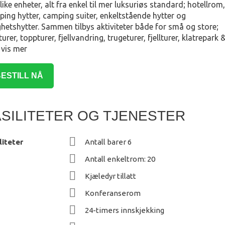
like enheter, alt fra enkel til mer luksuriøs standard; hotellrom,
ing hytter, camping suiter, enkeltstående hytter og
ighetshytter. Sammen tilbys aktiviteter både for små og store;
turer, toppturer, fjellvandring, trugeturer, fjellturer, klatrepark 
.
vis mer
ESTILL NÅ
ASILITETER OG TJENESTER
liteter
Antall barer 6
Antall enkeltrom: 20
Kjæledyr tillatt
Konferanserom
24-timers innskjekking