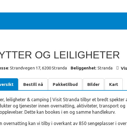
YTTER OG LEILIGHETER
esse
: Strandvegen 17, 6200 Stranda
Beliggenhet
: Stranda
Vis
versikt
Bestill nå
Pakketilbud
Bilder
Kart
er, leiligheter & camping
|
Visit Stranda tilbyr et bredt spekter 
ukter og tjenester innen overnatting, aktiviteter, transport og
pplevelser. Dette kan bookes i en og samme handlekurv.
n overnatting kan vi tilby i overkant av 850 sengeplasser i over