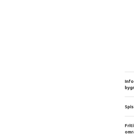
Inf
byg
Spis
Frit
omr