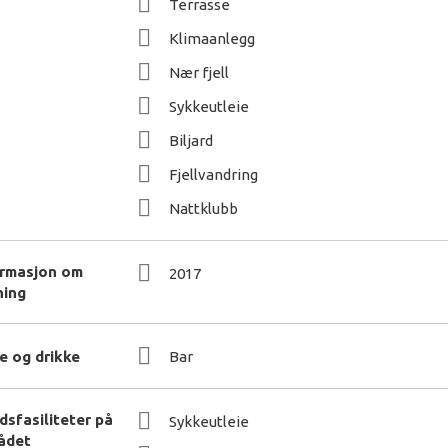
Terrasse
Klimaanlegg
Nær fjell
Sykkeutleie
Biljard
Fjellvandring
Nattklubb
ormasjon om
2017
ning
e og drikke
Bar
idsfasiliteter på
Sykkeutleie
ådet