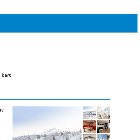
 kart
av