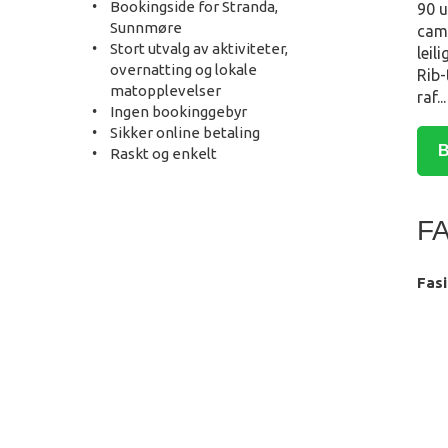
Bookingside for Stranda,
90 u
Sunnmøre
camp
Stort utvalg av aktiviteter,
leil
overnatting og lokale
Rib-
matopplevelser
raf
..
Ingen bookinggebyr
Sikker online betaling
B
Raskt og enkelt
F
Fasi