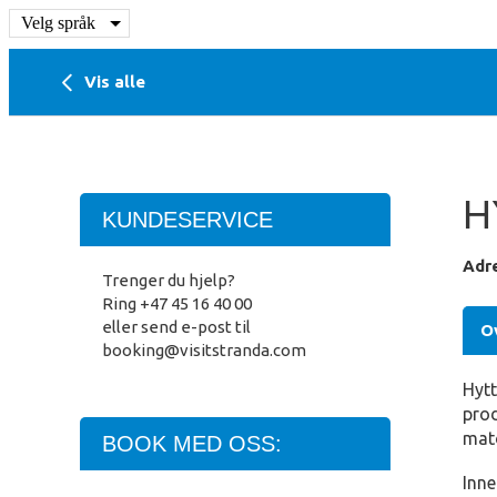
Velg språk
Vis alle
H
KUNDESERVICE
Adr
Trenger du hjelp?
Ring
+47 45 16 40 00
eller send e-post til
O
booking@visitstranda.c
om
Hytt
prod
mato
BOOK MED OSS:
Inne